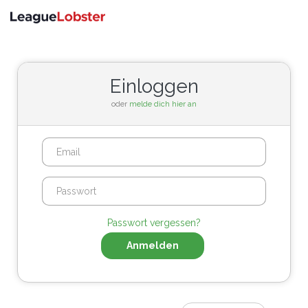
Navigat
umschal
Einloggen
oder
melde dich hier an
Passwort vergessen?
Anmelden