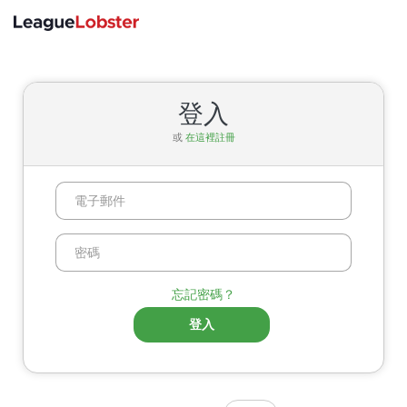
切
換
導
登入
航
或
在這裡註冊
忘記密碼？
登入