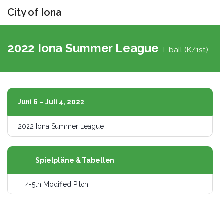
City of Iona
Navigat
umschal
2022 Iona Summer League
T-ball (K/1st)
Juni 6 – Juli 4, 2022
2022 Iona Summer League
Spielpläne & Tabellen
4-5th Modified Pitch