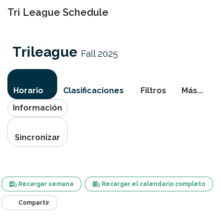
Tri League Schedule
Activa
navegac
Trileague
Fall 2025
Horario
Clasificaciones
Filtros
Más...
Información
Sincronizar
Recargar semana
Recargar el calendario completo
Compartir