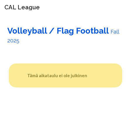
CAL League
Vaihda
navigoin
Volleyball / Flag Football
Fall
2025
Tämä aikataulu ei ole julkinen