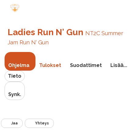
Vaihda
navigoin
Ladies Run N' Gun
NT2C Summer
Jam Run N' Gun
Ohjelma
Tulokset
Suodattimet
Lisää...
Tieto
Synk.
Jaa
Yhteys