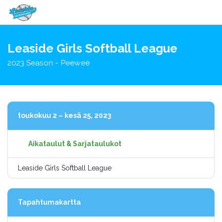
Vaihda
navigoin
Leaside Girls Softball League
2023 Season - Peewee
toukokuu 2 – kesä 25, 2023
Aikataulut & Sarjataulukot
Leaside Girls Softball League
Tapahtumakartta