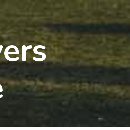
ers
e