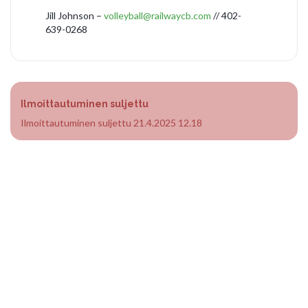
Jill Johnson –
volleyball@railwaycb.com
// 402-
639-0268
Ilmoittautuminen suljettu
Ilmoittautuminen suljettu 21.4.2025 12.18