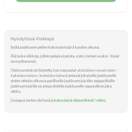
Hyödyllisiä Vinkkejä
Syötä joukkueen pelien kokonaismäärä kauden aikana.
Älä laske viikkoja, jolloin pelejä ei pelata, esim. lomien vuoksi - lisäät
ne myöhemmin.
Oletusasetukset (täytetty, kun napsautat
yksittäinen round robin /
kaksinkertainen / kolminkertainen
) antavat jokaiselle joukkueelle
yhden ottelun viikossa parilliselle joukkuemäärälle; epäparillisille
joukkuemäärille se antaa yhdelle joukkueelle vapaaviikon joka
viikko.
Lisäapua varten ole hyvä ja
katso tämä ohjeartikkeli / video.