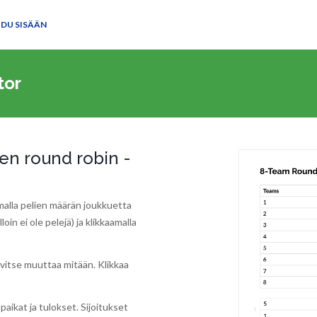
UDU SISÄÄN
tor
een round robin -
malla pelien määrän joukkuetta
oin ei ole pelejä) ja klikkaamalla
rvitse muuttaa mitään. Klikkaa
paikat ja tulokset. Sijoitukset