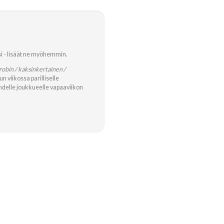
ksi - lisäät ne myöhemmin.
robin / kaksinkertainen /
n viikossa parilliselle
yhdelle joukkueelle vapaaviikon