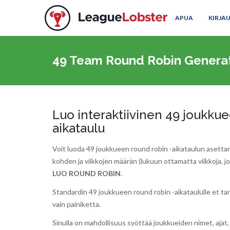
APUA
KIRJA
49 Team Round Robin Genera
Luo interaktiivinen 49 joukku
aikataulu
Voit luoda 49 joukkueen round robin -aikataulun asetta
kohden ja viikkojen määrän (lukuun ottamatta viikkoja, joll
LUO ROUND ROBIN
.
Standardin 49 joukkueen round robin -aikataululle et ta
vain painiketta.
Sinulla on mahdollisuus syöttää joukkueiden nimet, ajat, 