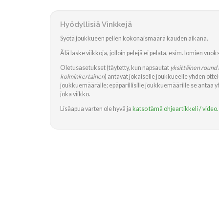
Hyödyllisiä Vinkkejä
Syötä joukkueen pelien kokonaismäärä kauden aikana.
Älä laske viikkoja, jolloin pelejä ei pelata, esim. lomien vuo
Oletusasetukset (täytetty, kun napsautat
yksittäinen round 
kolminkertainen
) antavat jokaiselle joukkueelle yhden ottelu
joukkuemäärälle; epäparillisille joukkuemäärille se antaa 
joka viikko.
Lisäapua varten ole hyvä ja
katso tämä ohjeartikkeli / video.