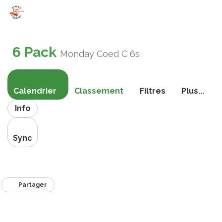
Bascule
la
6 Pack
navigati
Monday Coed C 6s
Calendrier
Classement
Filtres
Plus...
Info
Sync
Partager