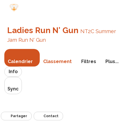
Bascule
la
Ladies Run N' Gun
navigati
NT2C Summer
Jam Run N' Gun
Calendrier
Classement
Filtres
Plus...
Info
Sync
Partager
Contact