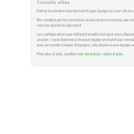
Conseils utiles
Entrez le nombre total de matchs par équipe au cours de la s
Ne comptez pas les semaines où aucun jeu n'est joué, par e
vous les ajouterez plus tard.
Les configurations par défaut (remplies lorsque vous clique
double / triple
donnent à chaque équipe un match par semain
pour un nombre impair d'équipes, cela donne à une équipe u
Pour plus d'aide, veuillez
voir cet article / vidéo d'aide.