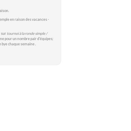
aison.
xemple en raison des vacances -
z sur
tournoi à la ronde simple /
e pour un nombre pair d'équipes;
n bye chaque semaine .