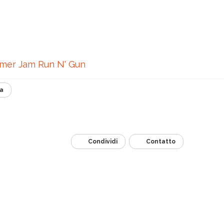
er Jam Run N' Gun
a
Condividi
Contatto