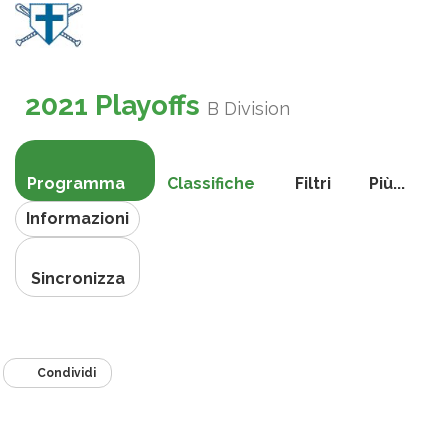
Attiva
navigazi
2021 Playoffs
B Division
Programma
Classifiche
Filtri
Più...
Informazioni
Sincronizza
Condividi