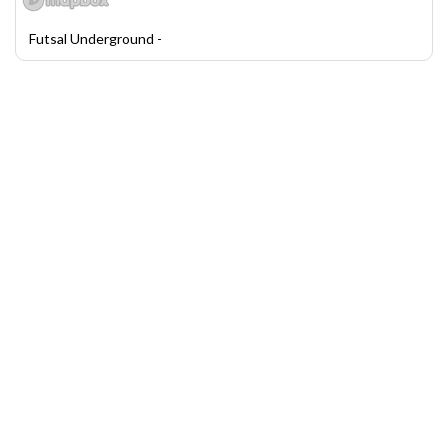
Futsal Underground -
League and Tournament Scheduler by LeagueLobster