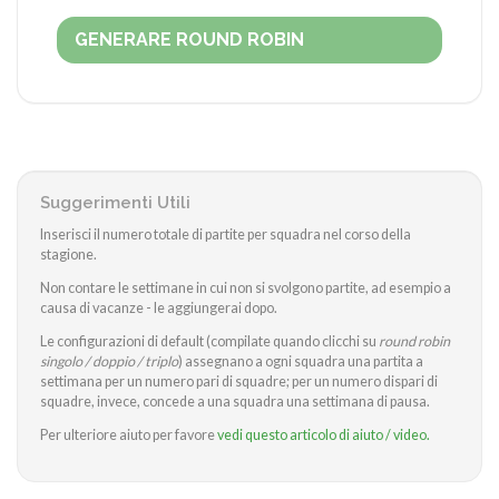
GENERARE ROUND ROBIN
Suggerimenti Utili
Inserisci il numero totale di partite per squadra nel corso della
stagione.
Non contare le settimane in cui non si svolgono partite, ad esempio a
causa di vacanze - le aggiungerai dopo.
Le configurazioni di default (compilate quando clicchi su
round robin
singolo / doppio / triplo
) assegnano a ogni squadra una partita a
settimana per un numero pari di squadre; per un numero dispari di
squadre, invece, concede a una squadra una settimana di pausa.
Per ulteriore aiuto per favore
vedi questo articolo di aiuto / video.