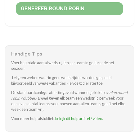
GENEREER ROUND ROBIN
Handige Tips
Voer het totale aantal wedstrijden per team in gedurende het
seizoen.
Tel geen weken waarin geen wedstrijden worden gespeeld,
bijvoorbeeld vanwege vakanties - je voegt die later toe.
De standaardconfiguraties (ingevuld wanneer je klikt op
enkel round
robin / dubbel / triple
) geven elk team een wedstrijd per week voor
een even aantal teams; voor oneven aantallen teams, geeft het elke
week één team vrij.
Voor meer hulp alstublieft
bekijk dit hulp artikel / video.