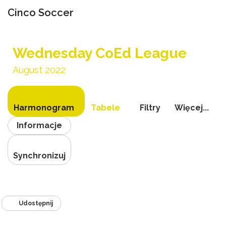
Cinco Soccer
Przełącz
nawigac
Wednesday CoEd League
August 2022
Harmonogram
Tabele
Filtry
Więcej...
Informacje
Synchronizuj
Udostępnij