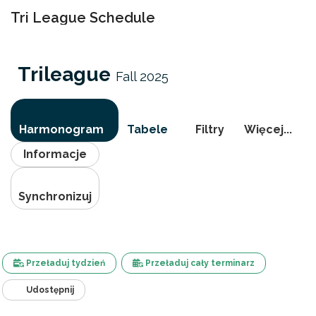
Tri League Schedule
Przełącz
nawigac
Trileague
Fall 2025
Harmonogram
Tabele
Filtry
Więcej...
Informacje
Synchronizuj
Przeładuj tydzień
Przeładuj cały terminarz
Udostępnij