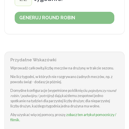
GENERUJ ROUND ROBIN
Przydatne Wskazówki
Wprowadź całkowitą liczbę meczów na drużynę w trakcie sezonu.
Nie licz tygodni, w których nie rozgrywano żadnych meczów, np. z
powodu świąt - dodasz je później.
Domyślne konfiguracje (wypełnione po kliknięciu
pojedynczy round
robin / podwójny / potrójny
) dają każdemu zespołowi jedno
spotkanie na tydzień dla parzystej liczby drużyn; dla nieparzystej
liczby drużyn, każdego tygodnia jedna drużyna ma wolne.
Aby uzyskać więcej pomocy, proszę
zobacz ten artykuł pomocniczy /
filmik.