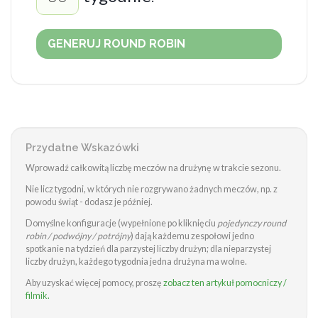
GENERUJ ROUND ROBIN
Przydatne Wskazówki
Wprowadź całkowitą liczbę meczów na drużynę w trakcie sezonu.
Nie licz tygodni, w których nie rozgrywano żadnych meczów, np. z
powodu świąt - dodasz je później.
Domyślne konfiguracje (wypełnione po kliknięciu
pojedynczy round
robin / podwójny / potrójny
) dają każdemu zespołowi jedno
spotkanie na tydzień dla parzystej liczby drużyn; dla nieparzystej
liczby drużyn, każdego tygodnia jedna drużyna ma wolne.
Aby uzyskać więcej pomocy, proszę
zobacz ten artykuł pomocniczy /
filmik.