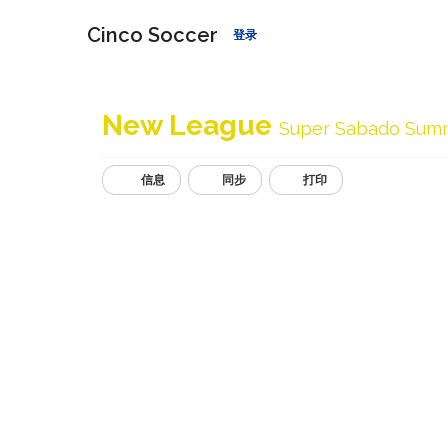
Cinco Soccer
登录
New League
Super Sabado Sum
信息
同步
打印