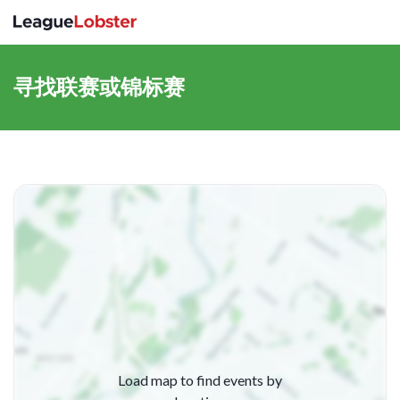
切
换
寻找联赛或锦标赛
导
航
Load map to find events by