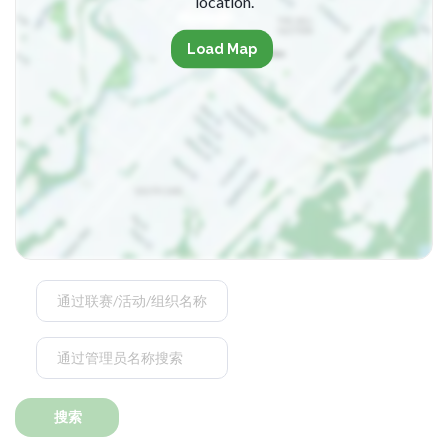
location.
Load Map
搜索