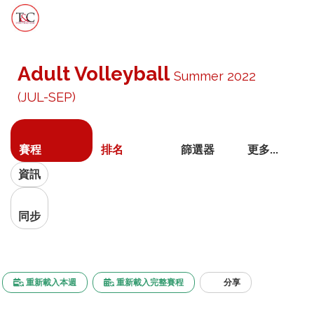
切
換
Adult Volleyball
Summer 2022
導
航
(JUL-SEP)
賽程
排名
篩選器
更多...
資訊
同步
重新載入本週
重新載入完整賽程
分享