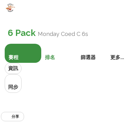
切
換
6 Pack
Monday Coed C 6s
導
航
賽程
排名
篩選器
更多...
資訊
同步
分享