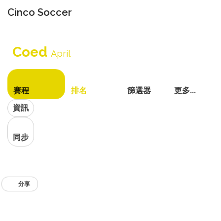
Cinco Soccer
切
換
Coed
導
April
航
賽程
排名
篩選器
更多...
資訊
同步
分享