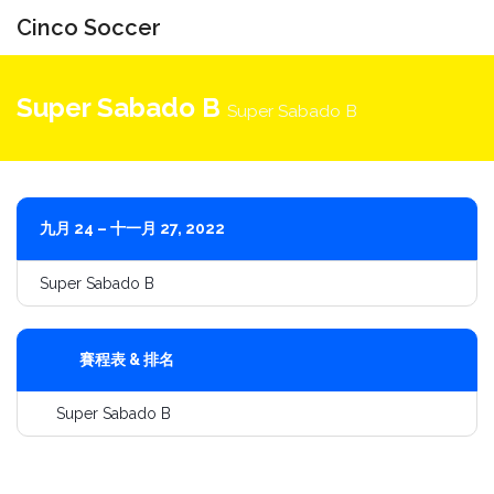
Cinco Soccer
切
換
Super Sabado B
Super Sabado B
導
航
九月 24 – 十一月 27, 2022
Super Sabado B
賽程表 & 排名
Super Sabado B