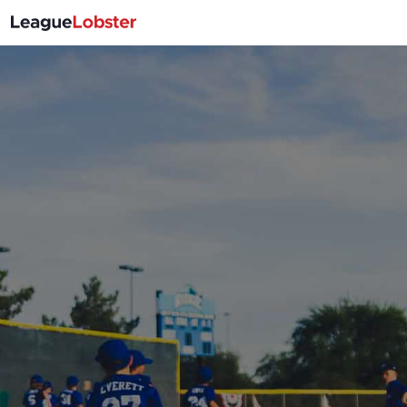
切
換
導
航