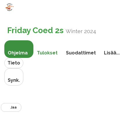
Vaihda
navigoin
Friday Coed 2s
Winter 2024
Ohjelma
Tulokset
Suodattimet
Lisää...
Tieto
Synk.
Jaa