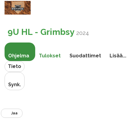
Vaihda
navigoin
9U HL - Grimbsy
2024
Ohjelma
Tulokset
Suodattimet
Lisää...
Tieto
Synk.
Jaa