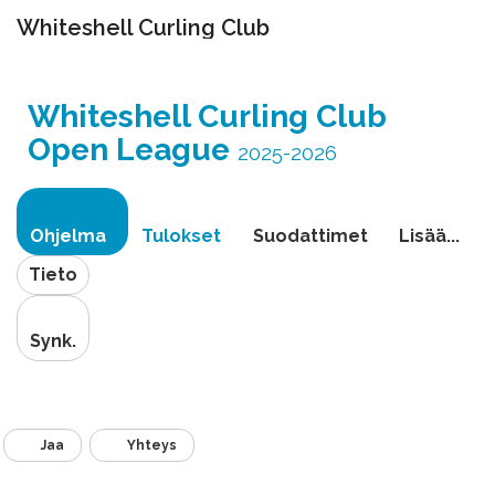
Whiteshell Curling Club
Vaihda
navigoin
Whiteshell Curling Club
Open League
2025-2026
Ohjelma
Tulokset
Suodattimet
Lisää...
Tieto
Synk.
Jaa
Yhteys