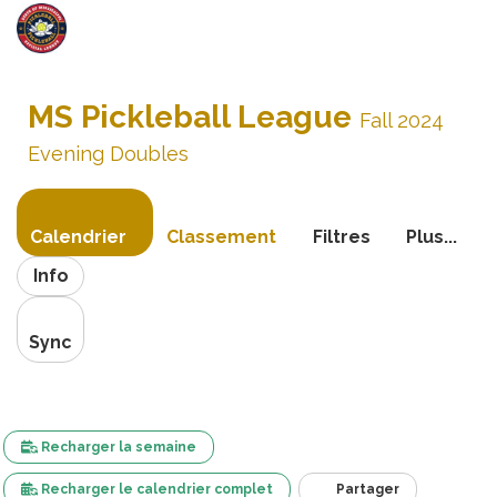
Bascule
la
MS Pickleball League
navigati
Fall 2024
Evening Doubles
Calendrier
Classement
Filtres
Plus...
Info
Sync
Recharger la semaine
Recharger le calendrier complet
Partager