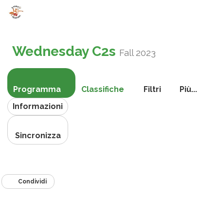
Attiva
navigazi
Wednesday C2s
Fall 2023
Programma
Classifiche
Filtri
Più...
Informazioni
Sincronizza
Condividi