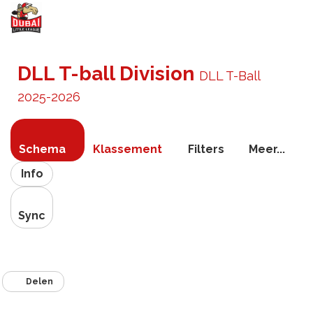
Navigati
schakel
DLL T-ball Division
DLL T-Ball
2025-2026
Schema
Klassement
Filters
Meer...
Info
Sync
Delen