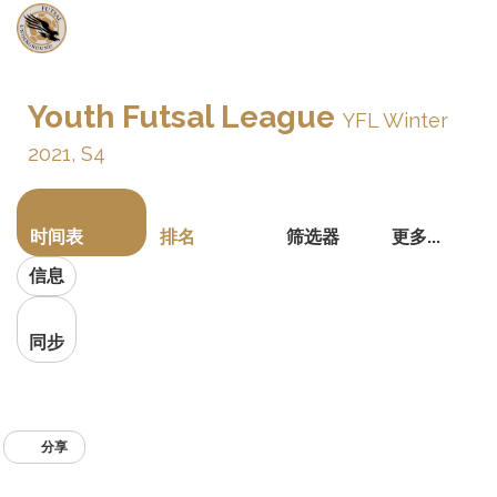
切
换
Youth Futsal League
YFL Winter
导
航
2021, S4
时间表
排名
筛选器
更多...
信息
同步
分享