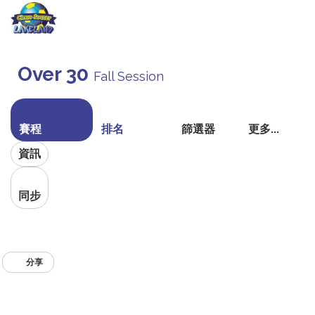
切
換
Over 30
Fall Session
導
航
賽程
排名
篩選器
更多...
資訊
同步
分享