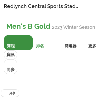
Redlynch Central Sports Stadium
切
換
Men's B Gold
導
2023 Winter Season
航
賽程
排名
篩選器
更多...
資訊
同步
分享