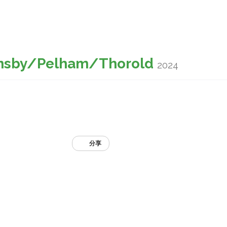
imsby/Pelham/Thorold
2024
分享